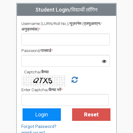
Student Login/विद्यार्थी लॉगिन
Username (LURN/Roll No.)/यूज़रनेम (एलयूआरएन/
अनुक्रमांक)
*
Password/पासवर्ड
*
Captcha/कैप्चा
Enter Captcha/कैप्चा भरें
*
Login
Reset
Forgot Password?